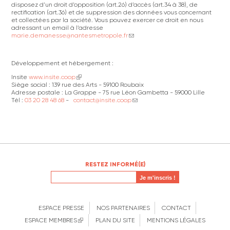
disposez d’un droit d’opposition (art.26) d’accès (art.34 à 38), de
rectification (art.36) et de suppression des données vous concernant
et collectées par la société. Vous pouvez exercer ce droit en nous
adressant un email à l’adresse
marie.demanesse@nantesmetropole.fr
(link sends e-mail)
Développement et hébergement :
Insite
www.insite.coop
(link is external)
Siège social : 139 rue des Arts - 59100 Roubaix
Adresse postale : La Grappe - 75 rue Léon Gambetta - 59000 Lille
Tél :
03 20 28 48 68
-
contact@insite.coop
(link sends e-mail)
RESTEZ INFORMÉ(E)
ESPACE PRESSE
NOS PARTENAIRES
CONTACT
ESPACE MEMBRES
(LINK IS EXTERNAL)
PLAN DU SITE
MENTIONS LÉGALES