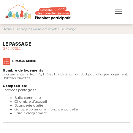
Aller au contenu principal
Accueil
» Les projets »
Revue des projets
» Le Passage
VOUS ÊTES ICI
LE PASSAGE
GRENOBLE
PROGRAMME
Nombre de logements:
5 logements : 2 T4, 1 T5, 1 T6 et 1 T7 Orientation Sud pour chaque logement.
Balcons privatifs
Composition:
Espaces partagés :
Salle commune
Chambre d’accueil
Buanderie atelier
Garage commun en fond de parcelle
Jardin d’agrément