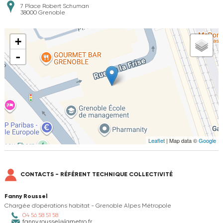
7 Place Robert Schuman
38000
Grenoble
+
-
Leaflet
| Map data ©
Google
CONTACTS - RÉFÉRENT TECHNIQUE COLLECTIVITÉ
Fanny Roussel
Chargée d'opérations habitat - Grenoble Alpes Métropole
04 56 58 51 58
fanny.roussel@lametro.fr