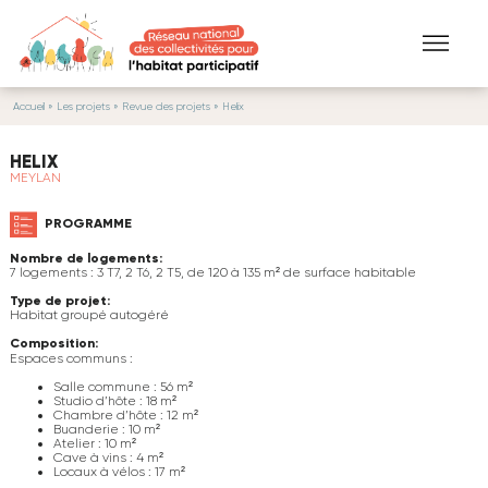
Aller au contenu principal
Accueil
» Les projets »
Revue des projets
» Helix
VOUS ÊTES ICI
HELIX
MEYLAN
PROGRAMME
Nombre de logements:
7 logements : 3 T7, 2 T6, 2 T5, de 120 à 135 m² de surface habitable
Type de projet:
Habitat groupé autogéré
Composition:
Espaces communs :
Salle commune : 56 m²
Studio d’hôte : 18 m²
Chambre d’hôte : 12 m²
Buanderie : 10 m²
Atelier : 10 m²
Cave à vins : 4 m²
Locaux à vélos : 17 m²