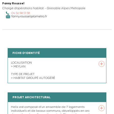
Fanny Roussel
Chargé d'opérations habitat - Grenoble Alpes Metropole
04 56 58 51 58
fanny.roussel@lametro.fr
FICHE D'IDENTITÉ
LOCALISATION
LOCALISATION
> MEYLAN
> MEYLAN
TYPE DE PROJET
TYPE DE PROJET
> HABITAT GROUPÉ AUTOGÉRÉ
> HABITAT GROUPÉ AUTOGÉRÉ
Partenaires associés : OPAC
Nombre de logements : 7
PROJET ARCHITECTURAL
Surface totale : 1150 m² SHON
Equipe de maîtrise d’œuvre : Jean Achard puis
Helix est composé d’un ensemble de 7 logements
Helix est composé d’un ensemble de 7 logements
cabinet ASSA, Paul Giaume (architectes), S.A.A.S
individuels et de locaux communs, développés en arc
individuels et de locaux communs, développés en arc