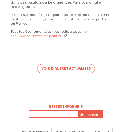
dans des habitats de Belgique, des Pays Bas, d’Italie
et d’Angleterre.
Pour la seconde fois, ces journées s’associent au mouvement
Colibris qui ouvre également les portes des Oasis partout
en France.
Tous les évènements sont consultables sur
le
site www.habitatparticipatif.eu.
(link is external)
VOIR D'AUTRES ACTUALITÉS
RESTEZ INFORMÉ(E)
ESPACE PRESSE
NOS PARTENAIRES
CONTACT