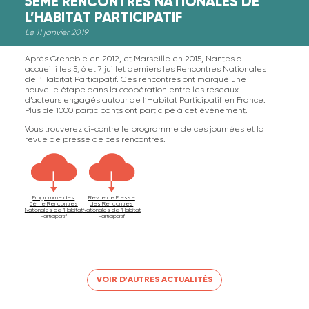
5ÈME RENCONTRES NATIONALES DE
L’HABITAT PARTICIPATIF
Le 11 janvier 2019
Après Grenoble en 2012, et Marseille en 2015, Nantes a
accueilli les 5, 6 et 7 juillet derniers les Rencontres Nationales
de l’Habitat Participatif. Ces rencontres ont marqué une
nouvelle étape dans la coopération entre les réseaux
d’acteurs engagés autour de l’Habitat Participatif en France.
Plus de 1000 participants ont participé à cet événement.
Vous trouverez ci-contre le programme de ces journées et la
revue de presse de ces rencontres.
Programme des
Revue de Presse
5ème Rencontres
des Rencontres
Nationales de l'Habitat
Nationales de l'Habitat
Participatif
Participatif
VOIR D'AUTRES ACTUALITÉS