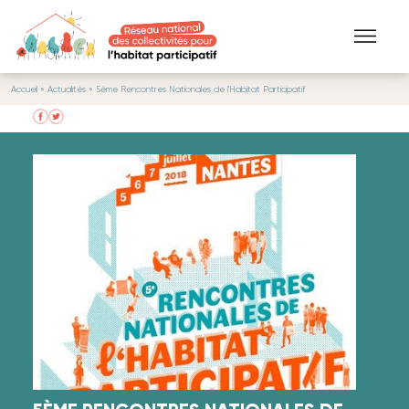
Aller au contenu principal
Accueil
»
Actualités
» 5ème Rencontres Nationales de l'Habitat Participatif
VOUS ÊTES ICI